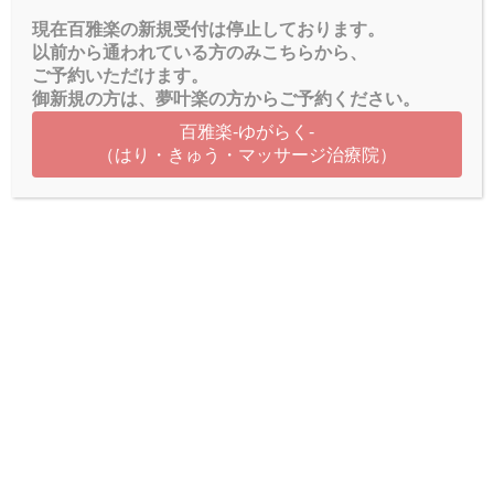
現在百雅楽の新規受付は停止しております。
国家有資格者が行う全身マッサージにプラスして
以前から通われている方のみこちらから、
脳神経、自律神経をリラックスさせ、
ご予約いただけます。
御新規の方は、夢叶楽の方からご予約ください。
経絡に伴うリンパに沿って溜まった老廃物を取り除き
百雅楽‐ゆがらく‐
きれいな血流を呼び込む百雅楽術式です。
（はり・きゅう・マッサージ治療院）
“鍼が苦手な方でも効率よく脳ストレスから解放される⁉”
鍼が苦手な方で効率よくで何とかしたい人に向いています。
“こんなあなたにおすすめのコースです”
デスクワークやスマホ・パソコン・コロナ自粛などで、同じ
姿勢で、目と頭を使い、脳が疲れている方や、仕事や家庭で