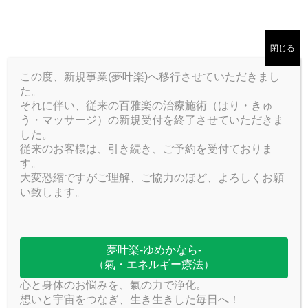
ネットでご予約
脳活性マッサージ60分 ￥7,700 税込み
閉じる
【概要】
脳活性マッサージストレスCARE
この度、新規事業(夢叶楽)へ移行させていただきまし
鍼を使用しませんので
、鍼が恐い方向けです。
た。
それに伴い、従来の百雅楽の治療施術（はり・きゅ
う・マッサージ）の新規受付を終了させていただきま
〇問診
した。
〇横向き
従来のお客様は、引き続き、ご予約を受付ておりま
マッサー
す。
大変恐縮ですがご理解、ご協力のほど、よろしくお願
ジ（左
い致します。
右）
〇温熱療
法∔うつ
夢叶楽‐ゆめかなら‐
伏せマッ
（氣・エネルギー療法）
サージ
心と身体のお悩みを、氣の力で浄化。
〇ヘッドマッサージ（脳活性エネルギー治療）
想いと宇宙をつなぎ、生き生きした毎日へ！